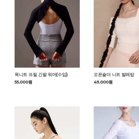
목니트 프릴 긴팔 워머(수입)
오픈숄더 니트 발레탑
55,000원
49,000원