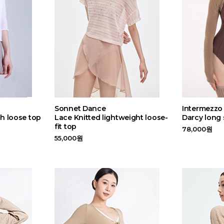
Sonnet Dance
Intermezzo
h loose top
Lace Knitted lightweight loose-
Darcy long 
fit top
78,000원
55,000원