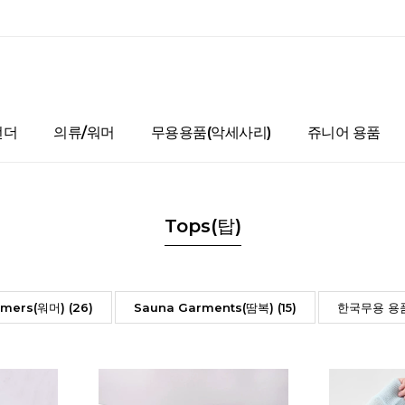
언더
의류/워머
무용용품(악세사리)
쥬니어 용품
Tops(탑)
mers(워머) (26)
Sauna Garments(땀복) (15)
한국무용 용품