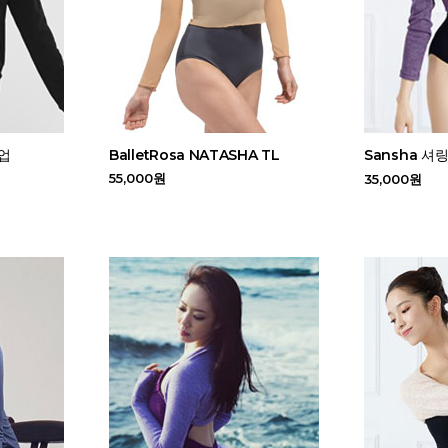
짚업
BalletRosa NATASHA TL
Sansha 셔링
55,000원
35,000원