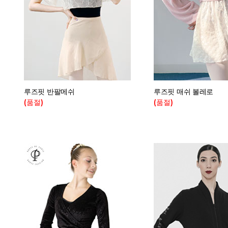
루즈핏 반팔메쉬
루즈핏 매쉬 볼레로
(품절)
(품절)