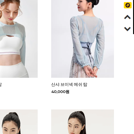
탑
산샤 브이넥 메쉬 탑
40,000원