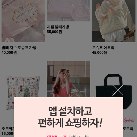
지젤 발레가방
55,000원
발레 자수 토슈즈 가방
토슈즈 에코백
40,000원
45,000원
호두까기인형 쿠션커버
발레 튜튜 에코백
Sylvia 캠버스 미니 토드백
15,000원
42,000원
35,000원