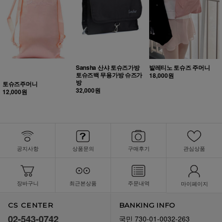
Sansha 산샤 토슈즈가방
발레티노 토슈즈 주머니
토슈즈백 무용가방 슈즈가
18,000원
방
토슈즈주머니
32,000원
12,000원
공지사항
상품문의
구매후기
관심상품
장바구니
최근본상품
주문내역
마이페이지
CS CENTER
BANKING INFO
02-543-0742
국민 730-01-0032-263