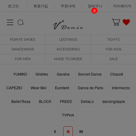
로그인
회원가입
주문내역
장바구니
마이페이지
0
POINTE SHOES
LEOTARDS
TIGHTS
DANCEWEAR
ACCESSORIES
FOR KIDS
FOR MEN
MADE TO ORDER
SALE
YUMIKO
Grishko
Sansha
Sonnet Dance
Chacott
CAPEZIO
Wear Moi
Eurotard
Dance de Paris
Intermezzo
Ballet Rosa
BLOCK
FREED
DellaLo
dancingripple
TYPHA
II
III
IIII