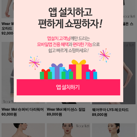
Wear Moi LINDIA 반팔 레
웨어무아 DAPHNE 풀온 스
웨어무아 MAGDA 풀온 스
오타드
커트
커트
92,000원
46,000원
46,000원
Wear Moi 슈퍼비 다리워머
Wear Moi 페이션스 짚업
웨어무아 LYS 레오타드
60,000원
89,000원
89,000원