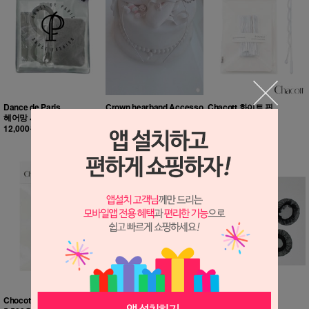
Dance de Paris
Crown hearband Accesso
Chacott 화이트 핀
헤어망 세트
ries(크라운 큐빅 머리띠)
5,000원
12,000원
20,000원
Chocott 물결무늬 U 핀
Chocott 헤어넷 M
튼튼 머리망