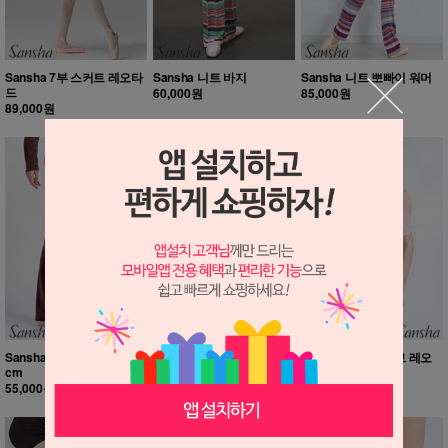
Sansha 7부 스커트 레오타
Sansha 니트 바지
Sansha 니트 뽀빠이 워머
드
60,000원
85,000원
89,000원
Sansha 루즈 다리워머_73
Sansha 레이스 업 가디건
Sansha 메시 슬리브 레오
cm
타드
59,000원
55,000원
75,000원