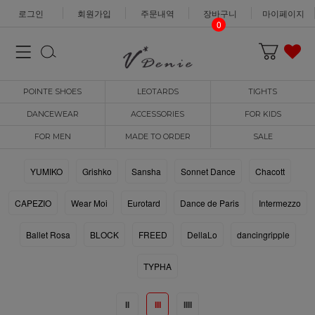
로그인
회원가입
주문내역
장바구니
마이페이지
0
POINTE SHOES
LEOTARDS
TIGHTS
DANCEWEAR
ACCESSORIES
FOR KIDS
FOR MEN
MADE TO ORDER
SALE
YUMIKO
Grishko
Sansha
Sonnet Dance
Chacott
CAPEZIO
Wear Moi
Eurotard
Dance de Paris
Intermezzo
Ballet Rosa
BLOCK
FREED
DellaLo
dancingripple
TYPHA
II
III
IIII