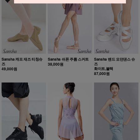
Sansha 캐프 재즈 티칭슈
Sansha 쉬폰 주름 스커트
Sansha 밴드 모던댄스 슈
즈
즈
38,000원
화이트,블랙
49,000원
87,000원