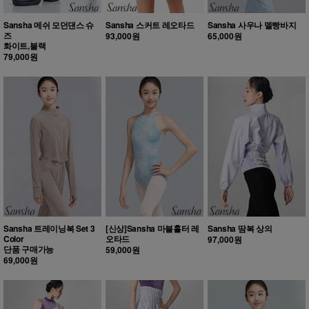
Sansha 메쉬 모던댄스 슈
Sansha 스커트 레오타드
Sansha 사우나 멜빵바지
즈
93,000원
65,000원
화이트,블랙
79,000원
Sansha 트레이닝복 Set 3
[신상]Sansha 마블홀터 레
Sansha 땀복 상의
Color
오타드
97,000원
단품 구매가능
59,000원
69,000원