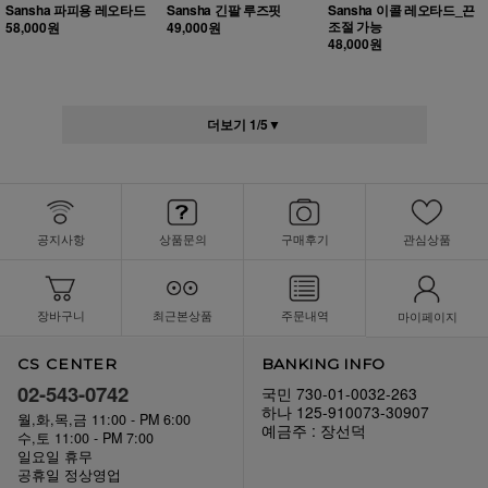
Sansha 파피용 레오타드
Sansha 긴팔 루즈핏
Sansha 이콜 레오타드_끈
조절 가능
58,000원
49,000원
48,000원
더보기
1
/
5
▼
공지사항
상품문의
구매후기
관심상품
장바구니
최근본상품
주문내역
마이페이지
CS CENTER
BANKING INFO
02-543-0742
국민 730-01-0032-263
하나 125-910073-30907
월,화,목,금 11:00 - PM 6:00
예금주 : 장선덕
수,토 11:00 - PM 7:00
일요일 휴무
공휴일 정상영업