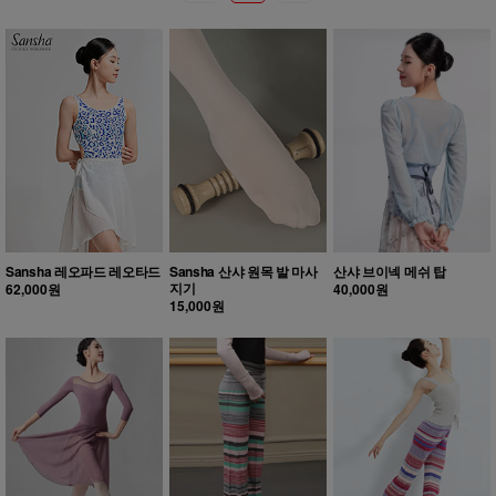
Sansha 레오파드 레오타드
Sansha 산샤 원목 발 마사
산샤 브이넥 메쉬 탑
지기
62,000원
40,000원
15,000원